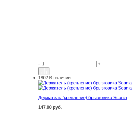
-
+
1802
В наличии
Держатель (крепление) брызговика Scania
Держатель (крепление) брызговика Scania
147,00
руб.