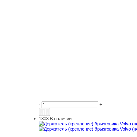
-
+
1803
В наличии
Держатель (крепление) брызговика Volvo (нов