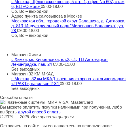
г. Москва, Щёлковское шоссе, 5 стр. 1, офис No 607, этаж
6, БЦ «Сокол»
09.00-18.00
Сб, Вс – выходной
Адрес пункта самовывоза в Москве
Московская обл., городской округ Балашиха, д. Дятловка,
д. 813, Индустриальный парк "Милованов Балашиха", уч.
28
09.00-18.00
Сб, Вс – выходной
Шоу-румы в Москве
Магазин Химки
г. Химки, кв. Кирилловка, вл.2, с1, ТЦ Автомаркет
Ленинградка, пав. 24
09.00-19.00
Без выходных
Магазин 32 КМ МКАД
г. Москва, 32 км МКАД, внешняя сторона, автогипермаркет
«ТРАКТ», павильон 2-34
09.00-19.00
Без выходных
Способы оплаты
Вы можете оплатить покупки наличными при получении, либо
выбрать
другой способ оплаты
.
© 2019 — 2026.
Все права защищены.
Оставаясь на сайте, вы соглашаетесь на использование