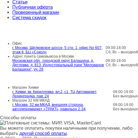
Статьи
Публичная оферта
Проверенный магазин
Система скидок
8 800 707 98 77
info@rti-service.ru
Офис
г. Москва, Щёлковское шоссе, 5 стр. 1, офис No 607,
09.00-18.00
этаж 6, БЦ «Сокол»
Сб, Вс – выходной
Адрес пункта самовывоза в Москве
Московская обл., городской округ Балашиха, д.
09.00-18.00
Дятловка, д. 813, Индустриальный парк "Милованов
Сб, Вс – выходной
Балашиха", уч. 28
Шоу-румы в Москве
Магазин Химки
г. Химки, кв. Кирилловка, вл.2, с1, ТЦ Автомаркет
09.00-19.00
Ленинградка, пав. 24
Без выходных
Магазин 32 КМ МКАД
г. Москва, 32 км МКАД, внешняя сторона,
09.00-19.00
автогипермаркет «ТРАКТ», павильон 2-34
Без выходных
Способы оплаты
Вы можете оплатить покупки наличными при получении, либо
выбрать
другой способ оплаты
.