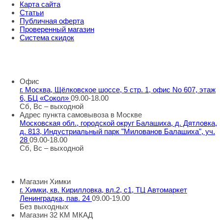
Карта сайта
Статьи
Публичная оферта
Проверенный магазин
Система скидок
8 800 707 98 77
info@rti-service.ru
Офис
г. Москва, Щёлковское шоссе, 5 стр. 1, офис No 607, этаж
6, БЦ «Сокол»
09.00-18.00
Сб, Вс – выходной
Адрес пункта самовывоза в Москве
Московская обл., городской округ Балашиха, д. Дятловка,
д. 813, Индустриальный парк "Милованов Балашиха", уч.
28
09.00-18.00
Сб, Вс – выходной
Шоу-румы в Москве
Магазин Химки
г. Химки, кв. Кирилловка, вл.2, с1, ТЦ Автомаркет
Ленинградка, пав. 24
09.00-19.00
Без выходных
Магазин 32 КМ МКАД