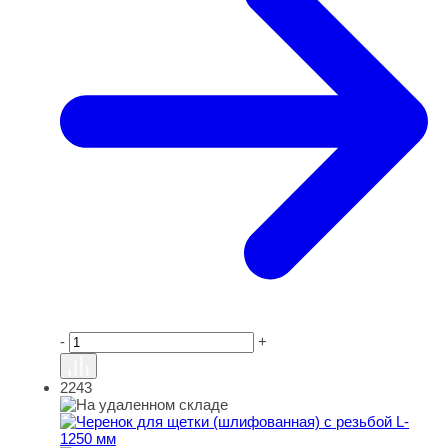
-
+
2243
Черенок для щетки (шлифованная) с резьбой L-1250 м