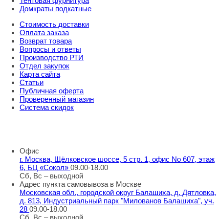
Тентовая фурнитура
Домкраты подкатные
Стоимость доставки
Оплата заказа
Возврат товара
Вопросы и ответы
Производство РТИ
Отдел закупок
Карта сайта
Статьи
Публичная оферта
Проверенный магазин
Система скидок
8 800 707 98 77
info@rti-service.ru
Офис
г. Москва, Щёлковское шоссе, 5 стр. 1, офис No 607, этаж
6, БЦ «Сокол»
09.00-18.00
Сб, Вс – выходной
Адрес пункта самовывоза в Москве
Московская обл., городской округ Балашиха, д. Дятловка,
д. 813, Индустриальный парк "Милованов Балашиха", уч.
28
09.00-18.00
Сб, Вс – выходной