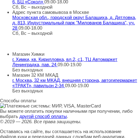
6, БЦ «Сокол»
09.00-18.00
Сб, Вс – выходной
Адрес пункта самовывоза в Москве
Московская обл., городской округ Балашиха, д. Дятловка,
д. 813, Индустриальный парк "Милованов Балашиха", уч.
28
09.00-18.00
Сб, Вс – выходной
Шоу-румы в Москве
Магазин Химки
г. Химки, кв. Кирилловка, вл.2, с1, ТЦ Автомаркет
Ленинградка, пав. 24
09.00-19.00
Без выходных
Магазин 32 КМ МКАД
г. Москва, 32 км МКАД, внешняя сторона, автогипермаркет
«ТРАКТ», павильон 2-34
09.00-19.00
Без выходных
Способы оплаты
Вы можете оплатить покупки наличными при получении, либо
выбрать
другой способ оплаты
.
© 2019 — 2026.
Все права защищены.
Оставаясь на сайте, вы соглашаетесь на использование
файлов куки и передачей данных службам веб-аналитики.