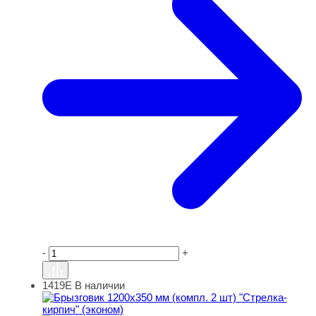
-
+
1419Е
В наличии
Брызговик 1200х350 мм (компл. 2 шт) "Стрелка-кирпич" 