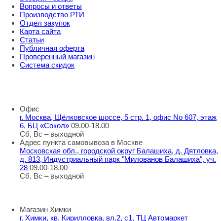
Вопросы и ответы
Производство РТИ
Отдел закупок
Карта сайта
Статьи
Публичная оферта
Проверенный магазин
Система скидок
8 800 707 98 77
info@rti-service.ru
Офис
г. Москва, Щёлковское шоссе, 5 стр. 1, офис No 607, этаж
6, БЦ «Сокол»
09.00-18.00
Сб, Вс – выходной
Адрес пункта самовывоза в Москве
Московская обл., городской округ Балашиха, д. Дятловка,
д. 813, Индустриальный парк "Милованов Балашиха", уч.
28
09.00-18.00
Сб, Вс – выходной
Шоу-румы в Москве
Магазин Химки
г. Химки, кв. Кирилловка, вл.2, с1, ТЦ Автомаркет