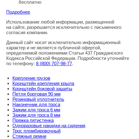
бесплатно
Подробнее
Использование любой информации, размещенной
Правовая информация
на сайте, разрешается исключительно с письменного
согласия компании.
Данный сайт носит исключительно информационный
характер и не является публичной офертой,
определяемой положениями Статьи 437 Гражданского
Кодекса Российской Федерации. Подробности уточняйте
по телефону:
8
(800
) 707-98-77
.
Крепление грузов
Кронштейн крепления крыла
Кронштейн боковой защиты
Петля бортовая 90 мм
Резиновый уплотнитель
Наконечник для троса
Зажим для троса 6 мм
Зажим для троса 8 мм
Пряжка пятистенка
Одноразовые накидки на сидения
Трос пломбировочный
Стяжные ремни