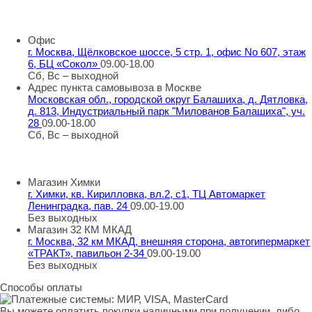
8 800 707 98 77
info@rti-service.ru
Офис
г. Москва, Щёлковское шоссе, 5 стр. 1, офис No 607, этаж
6, БЦ «Сокол»
09.00-18.00
Сб, Вс – выходной
Адрес пункта самовывоза в Москве
Московская обл., городской округ Балашиха, д. Дятловка,
д. 813, Индустриальный парк "Милованов Балашиха", уч.
28
09.00-18.00
Сб, Вс – выходной
Шоу-румы в Москве
Магазин Химки
г. Химки, кв. Кирилловка, вл.2, с1, ТЦ Автомаркет
Ленинградка, пав. 24
09.00-19.00
Без выходных
Магазин 32 КМ МКАД
г. Москва, 32 км МКАД, внешняя сторона, автогипермаркет
«ТРАКТ», павильон 2-34
09.00-19.00
Без выходных
Способы оплаты
Вы можете оплатить покупки наличными при получении, либо