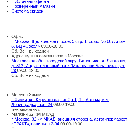
Публичная оферта
Проверенный магазин
Система скидок
8 800 707 98 77
info@rti-service.ru
Офис
г. Москва, Щёлковское шоссе, 5 стр. 1, офис No 607, этаж
6, БЦ «Сокол»
09.00-18.00
Сб, Вс – выходной
Адрес пункта самовывоза в Москве
Московская обл., городской округ Балашиха, д. Дятловка,
д. 813, Индустриальный парк "Милованов Балашиха", уч.
28
09.00-18.00
Сб, Вс – выходной
Шоу-румы в Москве
Магазин Химки
г. Химки, кв. Кирилловка, вл.2, с1, ТЦ Автомаркет
Ленинградка, пав. 24
09.00-19.00
Без выходных
Магазин 32 КМ МКАД
г. Москва, 32 км МКАД, внешняя сторона, автогипермаркет
«ТРАКТ», павильон 2-34
09.00-19.00