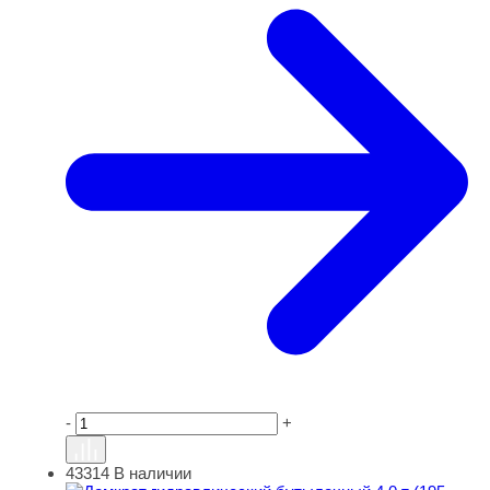
-
+
43314
В наличии
Домкрат гидравлический бутылочный 4.0 т (195-373 мм)