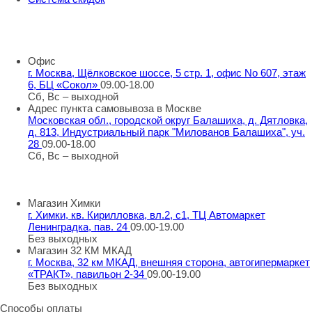
8 800 707 98 77
info@rti-service.ru
Офис
г. Москва, Щёлковское шоссе, 5 стр. 1, офис No 607, этаж
6, БЦ «Сокол»
09.00-18.00
Сб, Вс – выходной
Адрес пункта самовывоза в Москве
Московская обл., городской округ Балашиха, д. Дятловка,
д. 813, Индустриальный парк "Милованов Балашиха", уч.
28
09.00-18.00
Сб, Вс – выходной
Шоу-румы в Москве
Магазин Химки
г. Химки, кв. Кирилловка, вл.2, с1, ТЦ Автомаркет
Ленинградка, пав. 24
09.00-19.00
Без выходных
Магазин 32 КМ МКАД
г. Москва, 32 км МКАД, внешняя сторона, автогипермаркет
«ТРАКТ», павильон 2-34
09.00-19.00
Без выходных
Способы оплаты