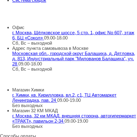
Система скидок
8 800 707 98 77
info@rti-service.ru
Офис
г. Москва, Щёлковское шоссе, 5 стр. 1, офис No 607, этаж
6, БЦ «Сокол»
09.00-18.00
Сб, Вс – выходной
Адрес пункта самовывоза в Москве
Московская обл., городской округ Балашиха, д. Дятловка,
д. 813, Индустриальный парк "Милованов Балашиха", уч.
28
09.00-18.00
Сб, Вс – выходной
Шоу-румы в Москве
Магазин Химки
г. Химки, кв. Кирилловка, вл.2, с1, ТЦ Автомаркет
Ленинградка, пав. 24
09.00-19.00
Без выходных
Магазин 32 КМ МКАД
г. Москва, 32 км МКАД, внешняя сторона, автогипермаркет
«ТРАКТ», павильон 2-34
09.00-19.00
Без выходных
Способы оплаты