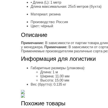
• Длина (L):
1 метр
Длина максимальная:
25±5 метров (бухта)
Материал:
резина
Производство:
Россия
Цвет:
чёрный
Описание
Примечание:
В зависимости от партии товара дли
у менеджера.
Примечание:
В зависимости от сорта
Применяемые производителям различные сорта рези
Информация для логистики
Габаритные размеры (упаковка):
Длина:
1 м
Ширина:
11.00 мм
Высота:
15.00 мм
Вес (брутто):
0.135 кг
Похожие товары