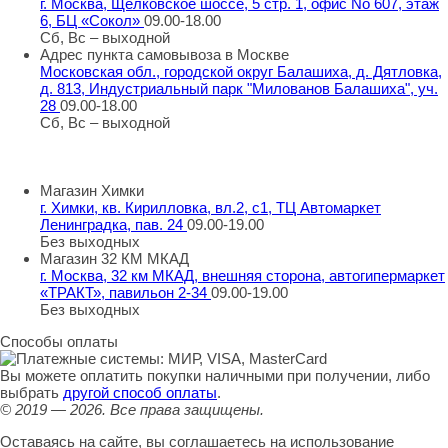
г. Москва, Щёлковское шоссе, 5 стр. 1, офис No 607, этаж
6, БЦ «Сокол»
09.00-18.00
Сб, Вс – выходной
Адрес пункта самовывоза в Москве
Московская обл., городской округ Балашиха, д. Дятловка,
д. 813, Индустриальный парк "Милованов Балашиха", уч.
28
09.00-18.00
Сб, Вс – выходной
Шоу-румы в Москве
Магазин Химки
г. Химки, кв. Кирилловка, вл.2, с1, ТЦ Автомаркет
Ленинградка, пав. 24
09.00-19.00
Без выходных
Магазин 32 КМ МКАД
г. Москва, 32 км МКАД, внешняя сторона, автогипермаркет
«ТРАКТ», павильон 2-34
09.00-19.00
Без выходных
Способы оплаты
Вы можете оплатить покупки наличными при получении, либо
выбрать
другой способ оплаты
.
© 2019 — 2026.
Все права защищены.
Оставаясь на сайте, вы соглашаетесь на использование