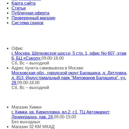
Карта сайта
Статьи
Публичная оферта
Проверенный магазин
Система скидок
8 800 707 98 77
info@rti-service.ru
Офис
г. Москва, Щёлковское шоссе, 5 стр. 1, офис No 607, этаж
6, БЦ «Сокол»
09.00-18.00
Сб, Вс – выходной
Адрес пункта самовывоза в Москве
Московская обл., городской округ Балашиха, д. Дятловка,
д. 813, Индустриальный парк "Милованов Балашиха", уч.
28
09.00-18.00
Сб, Вс – выходной
Шоу-румы в Москве
Магазин Химки
г. Химки, кв. Кирилловка, вл.2, с1, ТЦ Автомаркет
Ленинградка, пав. 24
09.00-19.00
Без выходных
Магазин 32 КМ МКАД