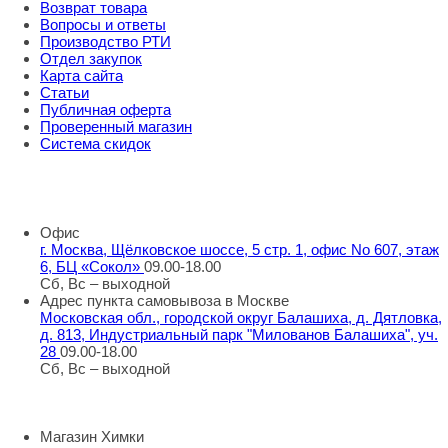
Возврат товара
Вопросы и ответы
Производство РТИ
Отдел закупок
Карта сайта
Статьи
Публичная оферта
Проверенный магазин
Система скидок
8 800 707 98 77
info@rti-service.ru
Офис
г. Москва, Щёлковское шоссе, 5 стр. 1, офис No 607, этаж
6, БЦ «Сокол»
09.00-18.00
Сб, Вс – выходной
Адрес пункта самовывоза в Москве
Московская обл., городской округ Балашиха, д. Дятловка,
д. 813, Индустриальный парк "Милованов Балашиха", уч.
28
09.00-18.00
Сб, Вс – выходной
Шоу-румы в Москве
Магазин Химки