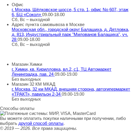
Офис
г. Москва, Щёлковское шоссе, 5 стр. 1, офис No 607, этаж
6, БЦ «Сокол»
09.00-18.00
Сб, Вс – выходной
Адрес пункта самовывоза в Москве
Московская обл., городской округ Балашиха, д. Дятловка,
д. 813, Индустриальный парк "Милованов Балашиха", уч.
28
09.00-18.00
Сб, Вс – выходной
Шоу-румы в Москве
Магазин Химки
г. Химки, кв. Кирилловка, вл.2, с1, ТЦ Автомаркет
Ленинградка, пав. 24
09.00-19.00
Без выходных
Магазин 32 КМ МКАД
г. Москва, 32 км МКАД, внешняя сторона, автогипермаркет
«ТРАКТ», павильон 2-34
09.00-19.00
Без выходных
Способы оплаты
Вы можете оплатить покупки наличными при получении, либо
выбрать
другой способ оплаты
.
© 2019 — 2026.
Все права защищены.