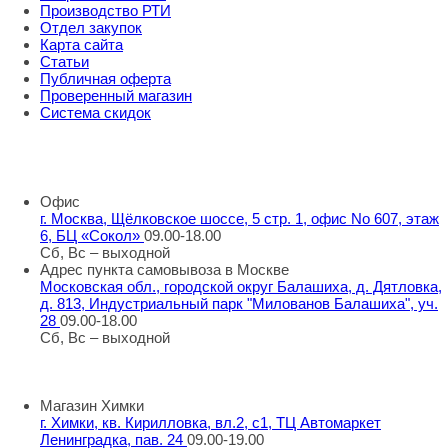
Производство РТИ
Отдел закупок
Карта сайта
Статьи
Публичная оферта
Проверенный магазин
Система скидок
8 800 707 98 77
info@rti-service.ru
Офис
г. Москва, Щёлковское шоссе, 5 стр. 1, офис No 607, этаж
6, БЦ «Сокол»
09.00-18.00
Сб, Вс – выходной
Адрес пункта самовывоза в Москве
Московская обл., городской округ Балашиха, д. Дятловка,
д. 813, Индустриальный парк "Милованов Балашиха", уч.
28
09.00-18.00
Сб, Вс – выходной
Шоу-румы в Москве
Магазин Химки
г. Химки, кв. Кирилловка, вл.2, с1, ТЦ Автомаркет
Ленинградка, пав. 24
09.00-19.00