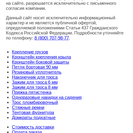
Правовая информация
на сайте, разрешается исключительно с письменного
согласия компании.
Данный сайт носит исключительно информационный
характер и не является публичной офертой,
определяемой положениями Статьи 437 Гражданского
Кодекса Российской Федерации. Подробности уточняйте
по телефону:
8
(800
) 707-98-77
.
Крепление грузов
Кронштейн крепления крыла
Кронштейн боковой защиты
Петля бортовая 90 мм
Резиновый уплотнитель
Наконечник для троса
Зажим для троса 6 мм
Зажим для троса 8 мм
Пряжка пятистенка
Одноразовые накидки на сидения
Трос пломбировочный
Стяжные ремни
Тентовая фурнитура
Домкраты подкатные
Стоимость доставки
Оплата заказа