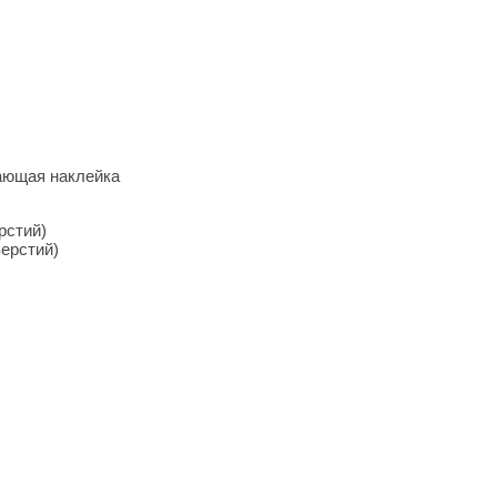
ающая наклейка
рстий)
верстий)