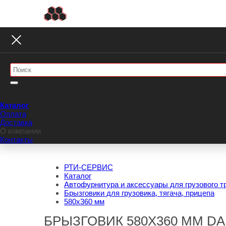
Каталог
Оплата
Доставка
О компании
Контакты
РТИ-СЕРВИС
Каталог
Автофурнитура и аксессуары для грузового т
Брызговики для грузовика, тягача, прицепа
580х360 мм
БРЫЗГОВИК 580Х360 ММ DAF